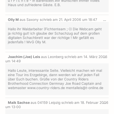
u r F i c h t e * in Bärenstein.Wir wünschen immer volles
Haus und zufriedene Gäste. E.B.
Dies
Olly M
aus
Saxony
schrieb am
21. April 2006
um
18:47
...
Met
ein-
Hallo ihr Waldarbeiter (Fichtenteam ;-)) Die Webcam geht
ja richtig gut! ich glaube der Schachzug auf dem großen
digitalen Schachbrett war der richtige ! Mir gefällt es
jedenfalls ! MvG Olly M.
Dies
Joachim (Joe) Leis
aus
Leonberg
schrieb am
14. März 2006
...
Met
um
14:49
ein-
Hallo Leute, interessante Seite. Vielleicht machen wir mal
eine Tour ins Erzgebirge, dann werden wir auf jeden Fall
über Euch buchen. Grüße von der Country Riders
Brotherhood Connection Germnay Joe Road Captain and
webmaster www.country-riders.de mentalleis@t-online.de
Dies
Maik Sachse
aus
04159 Leipzig
schrieb am
18. Februar 2006
...
Met
um
13:00
ein-