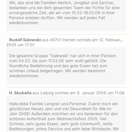
Wir, das sind die Familien Nerlich, Jungblut und Sachse,
bedanken uns bei dem gesamten Team der Fichte für eine
unvergessliche Zeit, die wir vom 15.02-18.02.06 in Ihrer
Pension erleben durften. Wir werden auf jeden Fall
wiederkommen.
Dies
Rudolf Salewski
aus
45701 Herten
schrieb am
12. Februar
...
Met
2006
um
17:01
ein-
Die gesamte Gruppe "Salewski" hat sich in Ihrer Pension
vom 04.02. bis zum 11.02.06 sehr wohl gefühlt. Die
feundliche Bediehnung und das gute Essen hat zum
schönen Urlaub beigetragen. Wir werden bestimmt
wiederkommen.
Dies
H. Skubella
aus
Leipzig
schrieb am
9. Januar 2006
um
11:09
...
Met
ein-
Hallo,liebe Familie Langner und Personal. Zuerst noch ein
glückliches Neues Jahr und viel Gesundheit für Alle im
Jahr 2006! Außerdem möchten wir uns bedanken für den
schönen Aufenthalt zum Weihnachtsfest 2005. Viel
Schnee, sehr gutes Essen, sehr gute Unterkunft, nette
Bedienungen, prima Service und sehr liebe Wirtsleute. Wir