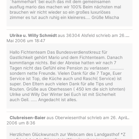
`hammerhart`bei euch das mit dem gemeinsamen
ausflug mario das machen wir 100% Beim nächsten mal
brauchen wir nicht wieder so ein großes luxuriöses
zimmer es tut auch ruhig ein kleineres.... Grüße Mischa
Dies
Ulrike u. Willy Schmidt
aus
36304 Alsfeld
schrieb am
26.
...
Met
Mai 2006
um
18:47
ein-
Hallo Fichtenteam Das Bundesverdienstkreuz für
Gastlichkeit gehört Mario und dem Fichtenteam. Danach
kommtlange nichts. Bei der Abreise hatten wir nach 7
Tagen nicht das Gefühl eine Pension zu verlassen ...........
sondern nette Freunde. Vielen Dank für die 7 Tage, Euer
Service ist Top, die Küche auch und Raschi( Service) ist
super. Den Eltern auch vielen Dank für alle Tips und
Routen. Grüße aus Oberhessen ( 450 km die sich lohnten)
Ulrike und Willy Der Winter bei Euch ist mit Sicherheit
auch Geil. ..... Angedacht ist alles.
Dies
Clubreisen-Baier
aus
Oberwiesenthal
schrieb am
26. April
...
Met
2006
um
8:36
ein-
Herzlichen Glückwunsch zur Webcam des Landgasthof *Z