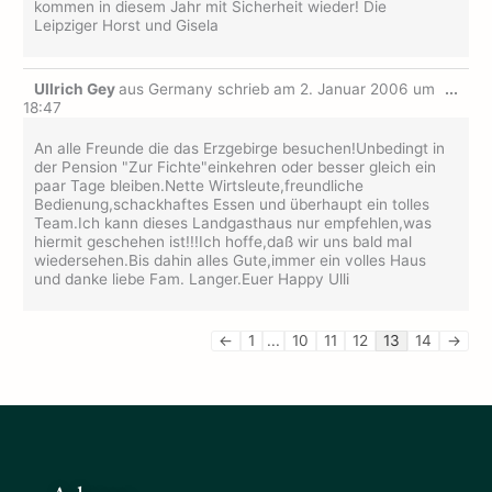
kommen in diesem Jahr mit Sicherheit wieder! Die
Leipziger Horst und Gisela
Dies
Ullrich Gey
aus
Germany
schrieb am
2. Januar 2006
um
...
Met
18:47
ein-
An alle Freunde die das Erzgebirge besuchen!Unbedingt in
der Pension "Zur Fichte"einkehren oder besser gleich ein
paar Tage bleiben.Nette Wirtsleute,freundliche
Bedienung,schackhaftes Essen und überhaupt ein tolles
Team.Ich kann dieses Landgasthaus nur empfehlen,was
hiermit geschehen ist!!!Ich hoffe,daß wir uns bald mal
wiedersehen.Bis dahin alles Gute,immer ein volles Haus
und danke liebe Fam. Langer.Euer Happy Ulli
←
1
...
10
11
12
13
14
→