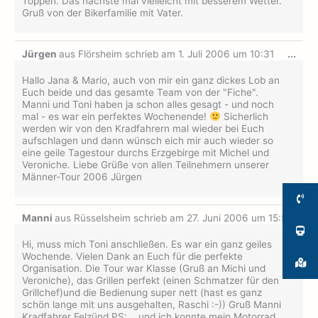
Toppen. Das nächste mal vielleicht mit besserem Wetter.
Gruß von der Bikerfamilie mit Vater.
Dies
Jürgen
aus
Flörsheim
schrieb am
1. Juli 2006
um
10:31
...
Met
ein-
Hallo Jana & Mario, auch von mir ein ganz dickes Lob an
Euch beide und das gesamte Team von der "Fiche".
Manni und Toni haben ja schon alles gesagt - und noch
mal - es war ein perfektes Wochenende!
Sicherlich
werden wir von den Kradfahrern mal wieder bei Euch
aufschlagen und dann wünsch eich mir auch wieder so
eine geile Tagestour durchs Erzgebirge mit Michel und
Veroniche. Liebe Grüße von allen Teilnehmern unserer
Männer-Tour 2006 Jürgen
Dies
Manni
aus
Rüsselsheim
schrieb am
27. Juni 2006
um
15:59
...
Met
ein-
Hi, muss mich Toni anschließen. Es war ein ganz geiles
Wochende. Vielen Dank an Euch für die perfekte
Organisation. Die Tour war Klasse (Gruß an Michi und
Veroniche), das Grillen perfekt (einen Schmatzer für den
Grillchef)und die Bedienung super nett (hast es ganz
schön lange mit uns ausgehalten, Raschi :-)) Gruß Manni
Kradfahrer Felzünd PS: ...und ich konnte mein Motorrad