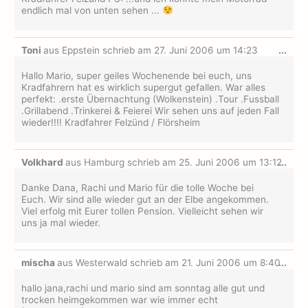
endlich mal von unten sehen ...
Dies
Toni
aus
Eppstein
schrieb am
27. Juni 2006
um
14:23
...
Met
ein-
Hallo Mario, super geiles Wochenende bei euch, uns
Kradfahrern hat es wirklich supergut gefallen. War alles
perfekt: .erste Übernachtung (Wolkenstein) .Tour .Fussball
.Grillabend .Trinkerei & Feierei Wir sehen uns auf jeden Fall
wieder!!!! Kradfahrer Felzünd / Flörsheim
Dies
Volkhard
aus
Hamburg
schrieb am
25. Juni 2006
um
13:12
...
Met
ein-
Danke Dana, Rachi und Mario für die tolle Woche bei
Euch. Wir sind alle wieder gut an der Elbe angekommen.
Viel erfolg mit Eurer tollen Pension. Vielleicht sehen wir
uns ja mal wieder.
Dies
mischa
aus
Westerwald
schrieb am
21. Juni 2006
um
8:40
...
Met
ein-
hallo jana,rachi und mario sind am sonntag alle gut und
trocken heimgekommen war wie immer echt