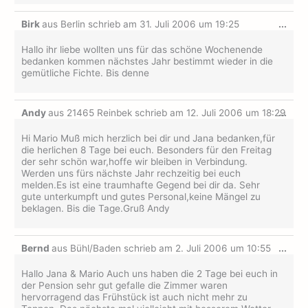
Dies
Birk
aus
Berlin
schrieb am
31. Juli 2006
um
19:25
...
Met
ein-
Hallo ihr liebe wollten uns für das schöne Wochenende
bedanken kommen nächstes Jahr bestimmt wieder in die
gemütliche Fichte. Bis denne
Dies
Andy
aus
21465 Reinbek
schrieb am
12. Juli 2006
um
18:29
...
Met
ein-
Hi Mario Muß mich herzlich bei dir und Jana bedanken,für
die herlichen 8 Tage bei euch. Besonders für den Freitag
der sehr schön war,hoffe wir bleiben in Verbindung.
Werden uns fürs nächste Jahr rechzeitig bei euch
melden.Es ist eine traumhafte Gegend bei dir da. Sehr
gute unterkumpft und gutes Personal,keine Mängel zu
beklagen. Bis die Tage.Gruß Andy
Dies
Bernd
aus
Bühl/Baden
schrieb am
2. Juli 2006
um
10:55
...
Met
ein-
Hallo Jana & Mario Auch uns haben die 2 Tage bei euch in
der Pension sehr gut gefalle die Zimmer waren
hervorragend das Frühstück ist auch nicht mehr zu