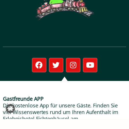
F
T
I
Y
a
w
n
o
c
i
s
u
e
t
t
t
b
t
a
u
o
e
g
b
Gastfreunde APP
o
r
r
e
Die kostenlose App für unsere Gäste. Finden Sie
k
a
viel Wissenswertes rund um Ihren Aufenthalt im
m
Erlebnishotel Fichtenhäusel am
Pöhlagrund.
Gastfreunde APP/ Fichtenhäusel