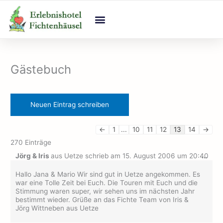
Zum
Inhalt
springen
Gästebuch
Navigation
Navigation
der
der
Gästebuchliste
Gästebuchliste
←
1
...
10
11
12
13
14
→
270 Einträge
Dies
Jörg & Iris
aus
Uetze
schrieb am
15. August 2006
um
20:40
...
Met
ein-
Hallo Jana & Mario Wir sind gut in Uetze angekommen. Es
war eine Tolle Zeit bei Euch. Die Touren mit Euch und die
Stimmung waren super, wir sehen uns im nächsten Jahr
bestimmt wieder. Grüße an das Fichte Team von Iris &
Jörg Wittneben aus Uetze