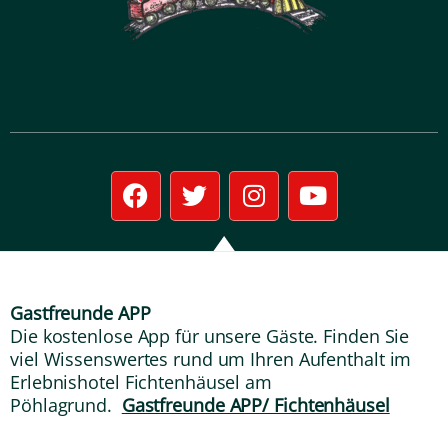
F
T
I
Y
a
w
n
o
c
i
s
u
e
t
t
t
b
t
a
u
o
e
g
b
Gastfreunde APP
o
r
r
e
Die kostenlose App für unsere Gäste. Finden Sie
k
a
viel Wissenswertes rund um Ihren Aufenthalt im
m
Erlebnishotel Fichtenhäusel am
Pöhlagrund.
Gastfreunde APP/ Fichtenhäusel