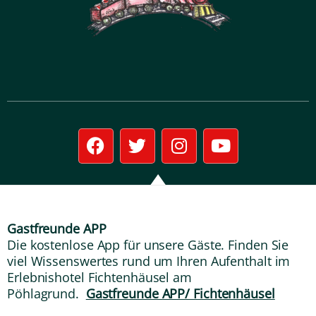
F
T
I
Y
a
w
n
o
c
i
s
u
e
t
t
t
b
t
a
u
o
e
g
b
Gastfreunde APP
o
r
r
e
Die kostenlose App für unsere Gäste. Finden Sie
k
a
viel Wissenswertes rund um Ihren Aufenthalt im
m
Erlebnishotel Fichtenhäusel am
Pöhlagrund.
Gastfreunde APP/ Fichtenhäusel