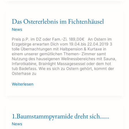
Das
Das Ostererlebnis im Fichtenhäusel
Ostererlebnis
im
News
Fichtenhäusel
Preis p.P. im DZ oder Fam.-Zi. 189,00€ An Ostern im
Erzgebirge erwarten Dich vom 19.04.bis 22.04.2019 3
tolle Übernachtungen mit Halbpension & Kurtaxe in
einem unserer gemütlichen Themen- Zimmer samt
Nutzung des hauseigenen Wellnessbereiches mit Sauna,
Infarotkabine, Brainlight Massagesessel oder dem hot
tub Badefass. Wie es sich zu Ostern gehört, kommt der
Osterhase zu
Weiterlesen
1.Baumstammpyramide
1.Baumstammpyramide dreht sich……
dreht
sich……
News