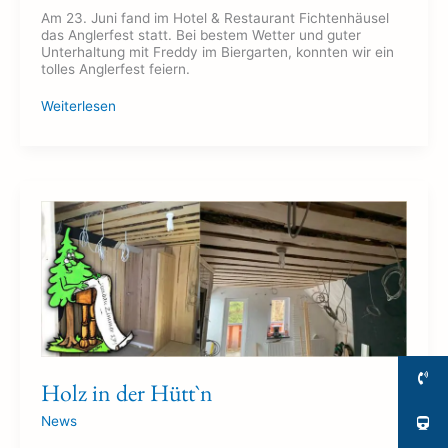
Am 23. Juni fand im Hotel & Restaurant Fichtenhäusel
das Anglerfest statt. Bei bestem Wetter und guter
Unterhaltung mit Freddy im Biergarten, konnten wir ein
tolles Anglerfest feiern.
Weiterlesen
Holz
in
der
Hütt`n
Holz in der Hütt`n
News