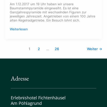
Am 1.12.2017 um 19 Uhr haben wir unsere
Baumstammpyramide eingeweiht. Es ist eine
Ganzjahrespyramide mit wechselnden Figuren zur
jeweiligen Jahreszeit. Angetrieben von einem 100 Jahre
alten Kegelradgetriebe. Ein Besuch lohnt sich.
Weiterlesen
1
2
…
26
Weiter
→
Adresse
Erlebnishotel Fichtenhäusel
Am Pöhlagrund