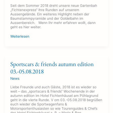
Runden
Seit dem Sommer 2018 dreht unsere neue Gartenbah
„Fichtenexpress“ ihre Runden auf unserem
Aussengelände. Ein weiteres Highlight neben der
Baumstammpyramide und der Goldelbahn im
Aussenbereich. Wenn Ihr mehr erfahren wollt, dann
geht es hier weiter.
Weiterlesen
Sportscars
Sportscars & friends autumn edition
&
03.-05.08.2018
friends
autumn
News
edition
03.-05.08.2018
Liebe Freunde und auch Gäste, 2018 ist es wieder so
weit – das „sportscars & friends“ Wochenende in der
autumn edition im Hotel Fichtenhäusel am Pöhlagrund
geht in die vierte Runde. V om 03.-05.08.2018 begrüßen
euch wieder die Sportwagenfans &
Motorsportenthusiasten so wie Tourenguides & Chefs
des Hotel Fichtenhäusel a. P. – Mario & Ben