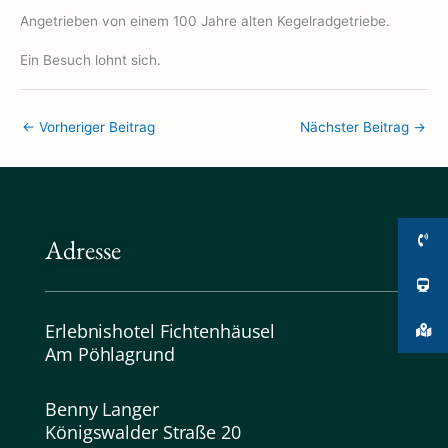
Angetrieben von einem 100 Jahre alten Kegelradgetriebe.
Ein Besuch lohnt sich.
←
Vorheriger Beitrag
Nächster Beitrag
→
Adresse
Erlebnishotel Fichtenhäusel
Am Pöhlagrund
Benny Langer
Königswalder Straße 20