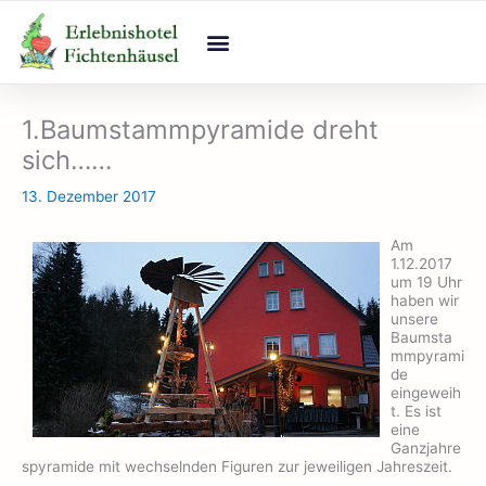
Zum
Inhalt
springen
1.Baumstammpyramide dreht
sich……
13. Dezember 2017
Am
1.12.2017
um 19 Uhr
haben wir
unsere
Baumsta
mmpyrami
de
eingeweih
t. Es ist
eine
Ganzjahre
spyramide mit wechselnden Figuren zur jeweiligen Jahreszeit.