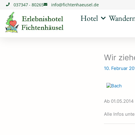
Zum
037347 - 80265
info@fichtenhaeusel.de
Inhalt
springen
Hotel
Wander
Wir zieh
10. Februar 2
Ab 01.05.2014 
Alle Infos unt