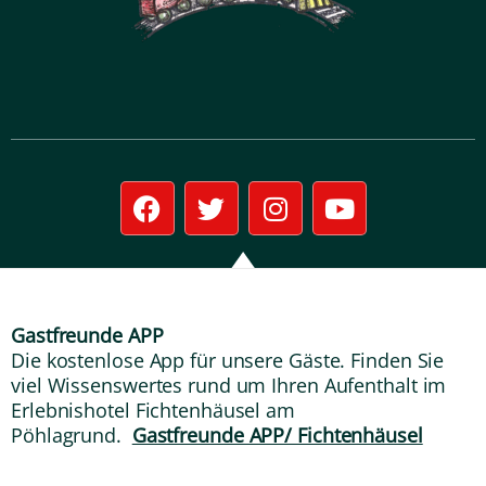
F
T
I
Y
a
w
n
o
c
i
s
u
e
t
t
t
b
t
a
u
o
e
g
b
Gastfreunde APP
o
r
r
e
Die kostenlose App für unsere Gäste. Finden Sie
k
a
viel Wissenswertes rund um Ihren Aufenthalt im
m
Erlebnishotel Fichtenhäusel am
Pöhlagrund.
Gastfreunde APP/ Fichtenhäusel