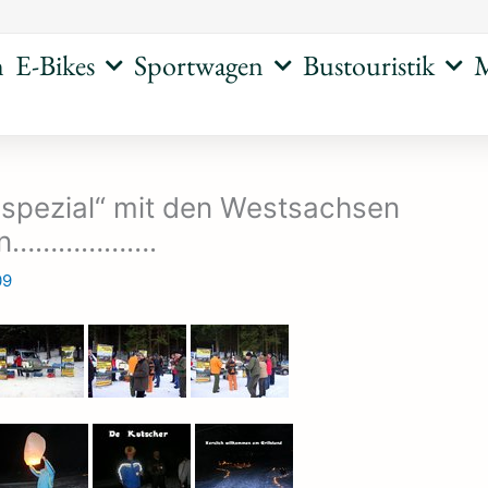
n
E-Bikes
Sportwagen
Bustouristik
M
 spezial“ mit den Westsachsen
rn……………….
09