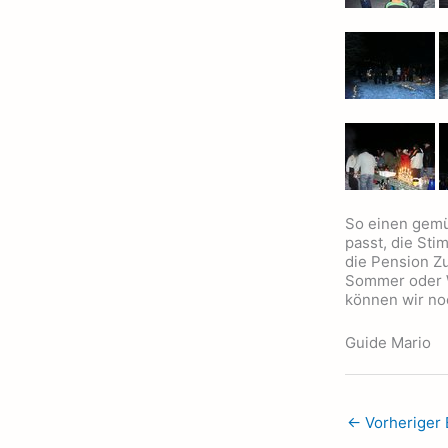
So einen gemü
passt, die Sti
die Pension Zu
Sommer oder W
können wir noc
Guide Mario
←
Vorheriger 