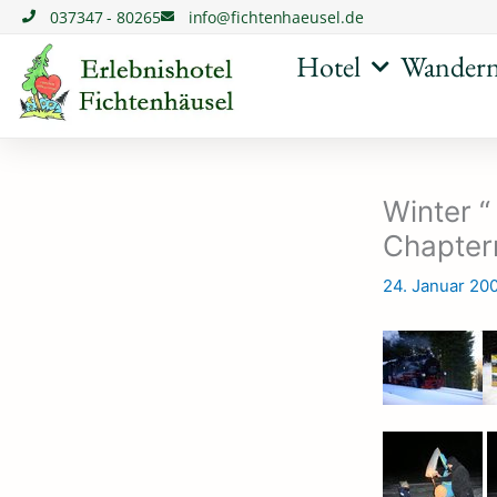
Zum
037347 - 80265
info@fichtenhaeusel.de
Inhalt
springen
Hotel
Wander
Winter “
Chapte
24. Januar 20