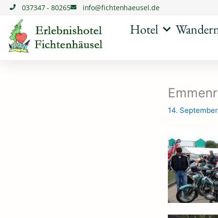
Zum
037347 - 80265
info@fichtenhaeusel.de
Inhalt
springen
Hotel
Wander
Emmenr
14. Septembe