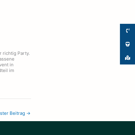
richtig Party.
lassene
ent in
teil im
ster Beitrag
→