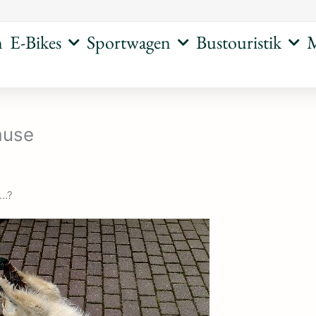
n
E-Bikes
Sportwagen
Bustouristik
M
ause
….?