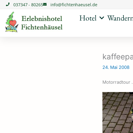
Zum
037347 - 80265
info@fichtenhaeusel.de
Inhalt
springen
Hotel
Wander
kaffeep
24. Mai 2008
Motorradtour 