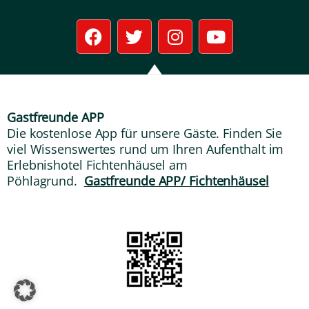
F
T
I
Y
a
w
n
o
c
i
s
u
e
t
t
t
b
t
a
u
o
e
g
b
Gastfreunde APP
o
r
r
e
Die kostenlose App für unsere Gäste. Finden Sie
k
a
viel Wissenswertes rund um Ihren Aufenthalt im
m
Erlebnishotel Fichtenhäusel am
Pöhlagrund.
Gastfreunde APP/ Fichtenhäusel